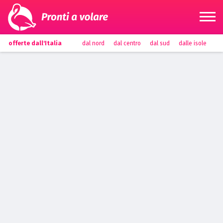
offerte dall'Italia
dal nord
dal centro
dal sud
dalle isole