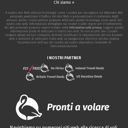
Chi siamo »
Il nostro sito Web utilizza tecnologie come i cookie per raccogliere ed elaborare dati
personali, analizzare il traffico del sito Web o personalizzare il contenuto degli
annunci. Anche i nostri partner possono utilizzare questa tecnologia come parte del
nostro sito web. Informazioni dettagliate sui cookie e sulle regole per il trattamento
dei dati personali possono essere trovate nella
Informativa sulla privacy
. Leggere queste
informazioni prima di utilizzare il nostro sito web. Se non accetti che i cookie
vengano salvati sul tuo computer, dovresti modificare le impostazioni del tuo browser
web o smettere di utilizzare il sito web. La navigazione ulteriore nel sito implica
l'accettazione dell'uso dei cookie sul vostro dispositivo terminale di
telecomunicazione.
I NOSTRI PARTNER
Navighiamo su numerosi siti web alla ricerca di voli,