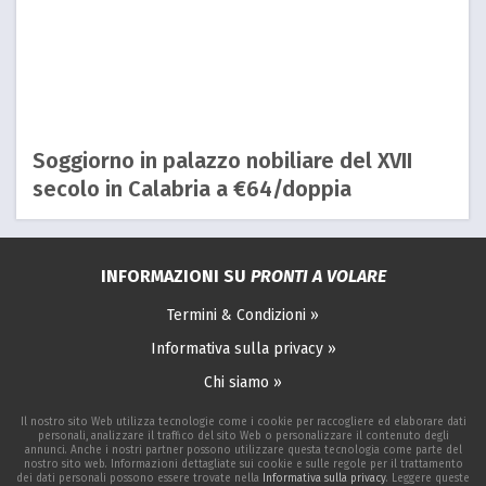
Soggiorno in palazzo nobiliare del XVII
secolo in Calabria a €64/doppia
INFORMAZIONI SU
PRONTI A VOLARE
Termini & Condizioni »
Informativa sulla privacy »
Chi siamo »
Il nostro sito Web utilizza tecnologie come i cookie per raccogliere ed elaborare dati
personali, analizzare il traffico del sito Web o personalizzare il contenuto degli
annunci. Anche i nostri partner possono utilizzare questa tecnologia come parte del
nostro sito web. Informazioni dettagliate sui cookie e sulle regole per il trattamento
dei dati personali possono essere trovate nella
Informativa sulla privacy
. Leggere queste