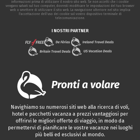
informazioni prima di utilizzare il nostro sito web. Se non accetti che i cookie
vengano salvati sul tuo computer, dovresti modificare le impostazioni del tuo browser
web o smettere di utilizzare il sito web. La navigazione ulteriore nel sito implica
l'accettazione dell'uso dei cookie sul vostro dispositivo terminale di
telecomunicazione.
I NOSTRI PARTNER
Navighiamo su numerosi siti web alla ricerca di voli,
hotel e pacchetti vacanza a prezzi vantaggiosi per
offrirvi le migliori offerte di viaggio, in modo da
permettervi di pianificare le vostre vacanze nei luoghi
più belli ed esclusivi al mondo.