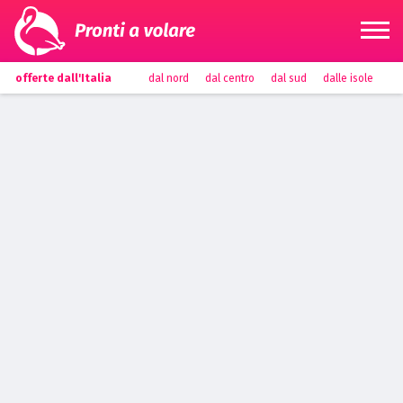
offerte dall'Italia
dal nord
dal centro
dal sud
dalle isole