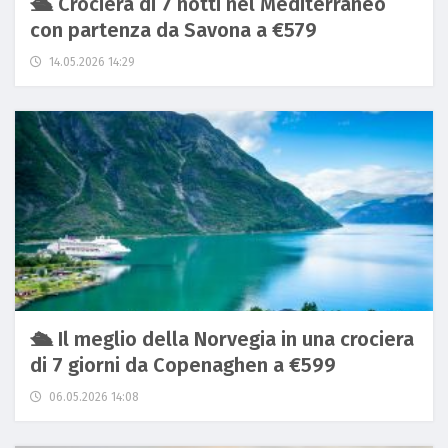
🛳️ Crociera di 7 notti nel Mediterraneo
con partenza da Savona a €579
14.05.2026 14:29
🛳️ Il meglio della Norvegia in una crociera
di 7 giorni da Copenaghen a €599
06.05.2026 14:08