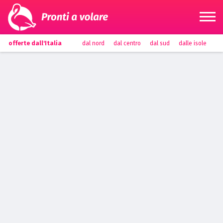
offerte dall'Italia
dal nord
dal centro
dal sud
dalle isole